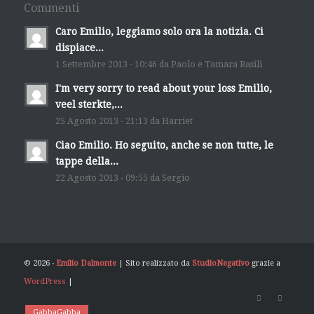
Commenti
Caro Emilio, leggiamo solo ora la notizia. Ci
dispiace...
1 Settembre 2013 - 10:46 da Paolo e Tamara Basili
I'm very sorry to read about your loss Emilio,
veel sterkte,...
25 Agosto 2013 - 21:13 da Harriet
Ciao Emilio. Ho seguito, anche se non tutte, le
tappe della...
22 Agosto 2013 - 09:55 da Sergio
© 2026 -
Emilio Dalmonte
| Sito realizzato da
StudioNegativo
grazie a
WordPress
|
GabbaGabba