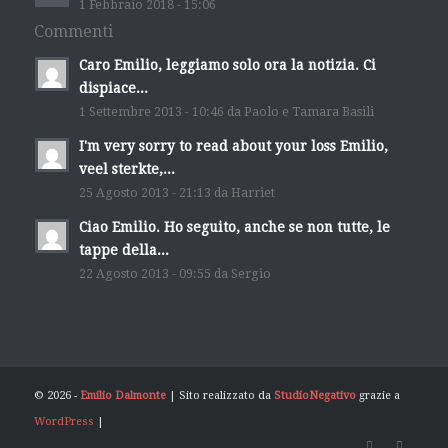
1 Febbraio 2018 - 15:06
Commenti
Caro Emilio, leggiamo solo ora la notizia. Ci
dispiace...
1 Settembre 2013 - 10:46 da Paolo e Tamara Basili
I'm very sorry to read about your loss Emilio,
veel sterkte,...
25 Agosto 2013 - 21:13 da Harriet
Ciao Emilio. Ho seguito, anche se non tutte, le
tappe della...
22 Agosto 2013 - 09:55 da Sergio
© 2026 -
Emilio Dalmonte
| Sito realizzato da
StudioNegativo
grazie a
WordPress
|