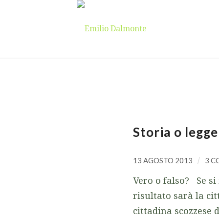
Storia o legg
13 AGOSTO 2013
/
3 
Vero o falso? Se si
risultato sarà la ci
cittadina scozzese 