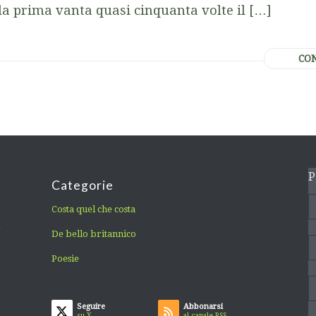
la prima vanta quasi cinquanta volte il […]
CO
P
Categorie
Costa quel che costa
,
De bello britannico
Poesie
Seguire
Abbonarsi
su X
al canale RSS