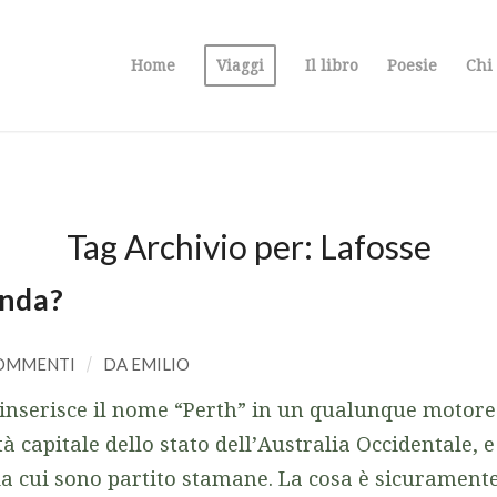
Home
Viaggi
Il libro
Poesie
Chi
Tag Archivio per:
Lafosse
enda?
COMMENTI
/
DA
EMILIO
 inserisce il nome “Perth” in un qualunque motore 
ttà capitale dello stato dell’Australia Occidentale, 
da cui sono partito stamane. La cosa è sicuramente