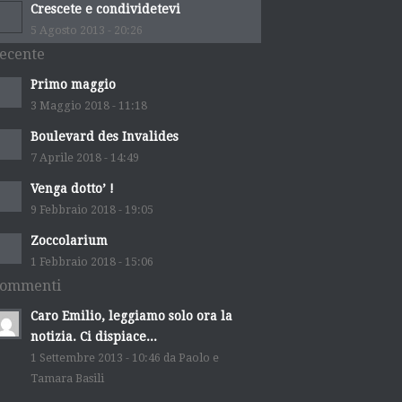
Crescete e condividetevi
5 Agosto 2013 - 20:26
ecente
Primo maggio
3 Maggio 2018 - 11:18
Boulevard des Invalides
7 Aprile 2018 - 14:49
Venga dotto’ !
9 Febbraio 2018 - 19:05
Zoccolarium
1 Febbraio 2018 - 15:06
ommenti
Caro Emilio, leggiamo solo ora la
notizia. Ci dispiace...
1 Settembre 2013 - 10:46 da Paolo e
Tamara Basili