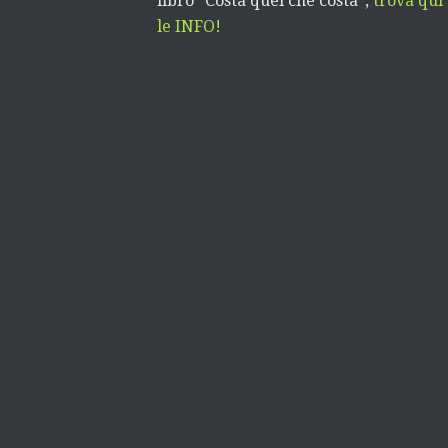
libro “Costa quel che costa”,
trova qui
le INFO!