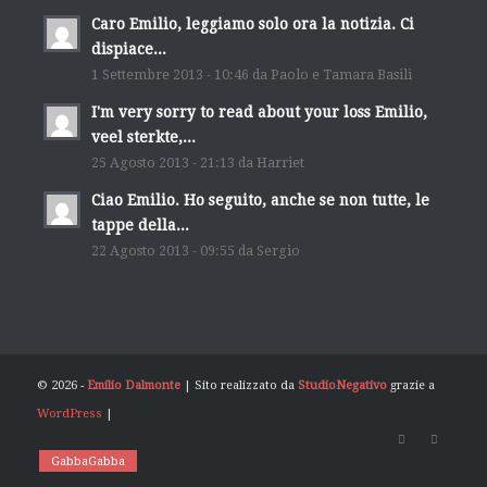
Caro Emilio, leggiamo solo ora la notizia. Ci
dispiace...
1 Settembre 2013 - 10:46 da Paolo e Tamara Basili
I'm very sorry to read about your loss Emilio,
veel sterkte,...
25 Agosto 2013 - 21:13 da Harriet
Ciao Emilio. Ho seguito, anche se non tutte, le
tappe della...
22 Agosto 2013 - 09:55 da Sergio
© 2026 -
Emilio Dalmonte
| Sito realizzato da
StudioNegativo
grazie a
WordPress
|
GabbaGabba